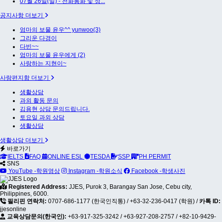
07월 26일(일) - 전화통화 및 성...
공지사항 더보기
엄마의 보물 윤우^^ yunwoo(3)
그리운 다경이
다빈~~
엄마의 보물 윤우에게 (2)
사랑하는 지현이~
사랑편지함 더보기
생활상담
과외 활동 문의
김용현 상담 문의드립니다.
토요일 과외 상담
생활상담
생활상담 더보기
바로가기
IELTS
FAQ
ONLINE ESL
TESDA
SSP
PH PERMIT
SNS
YouTube -학원영상
Instagram -학원소식
Facebook -학생사진
Registered Address:
JJES, Purok 3, Barangay San Jose, Cebu city,
Philippines, 6000.
필리핀 연락처:
0707-686-1177 (한국인직통)
/
+63-32-236-0417 (학원)
/
카톡 ID:
jjesonline
교육상담문의(한국인):
+63-917-325-3242
/
+63-927-208-2757
/
+82-10-9429-