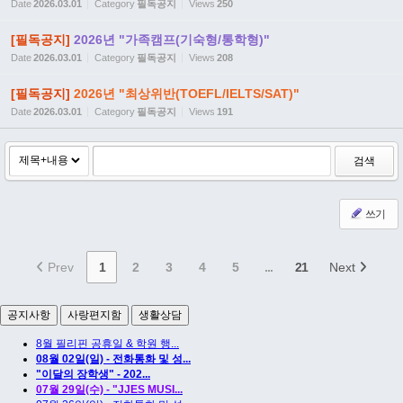
Date
2026.03.01
Category
필독공지
Views
250
[필독공지]
2026년 "가족캠프(기숙형/통학형)"
Date
2026.03.01
Category
필독공지
Views
208
[필독공지]
2026년 "최상위반(TOEFL/IELTS/SAT)"
Date
2026.03.01
Category
필독공지
Views
191
검색
쓰기
Prev
1
2
3
4
5
...
21
Next
공지사항
사랑편지함
생활상담
8월 필리핀 공휴일 & 학원 행...
08월 02일(일) - 전화통화 및 성...
"이달의 장학생" - 202...
07월 29일(수) - "JJES MUSI...