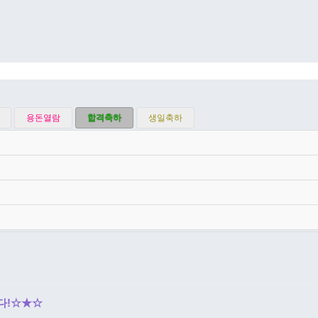
용돈열람
합격축하
생일축하
니다!☆★☆