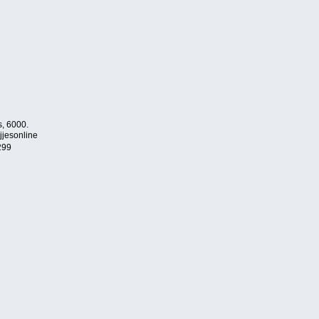
s, 6000.
jjesonline
299