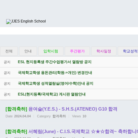
전체
안내
입학시험
주간평가
학사일정
학교성적
ESL 현지등록생 주간수업평가서 열람방 공지
공지
국제학교학생 용돈관리(학원->개인) 변경안내
공지
국제학교학생 성적열람실(영어/수학)안내 공지
공지
ESL(현지등록/국제학교) 게시판 열람안내
공지
[합격축하]
윤여슬(Y.E.S.) - S.H.S.(ATENEO) G10 합격
Date
2024.04.04
Category
합격축하
Views
10
[합격축하]
서혜림(June) - C.I.S.국제학교 ☆★☆합격~ 축하합