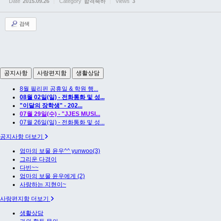
Date
2015.09.26
Category
합격축하
Views
3
검색
공지사항
사랑편지함
생활상담
8월 필리핀 공휴일 & 학원 행...
08월 02일(일) - 전화통화 및 성...
"이달의 장학생" - 202...
07월 29일(수) - "JJES MUSI...
07월 26일(일) - 전화통화 및 성...
공지사항 더보기
엄마의 보물 윤우^^ yunwoo(3)
그리운 다경이
다빈~~
엄마의 보물 윤우에게 (2)
사랑하는 지현이~
사랑편지함 더보기
생활상담