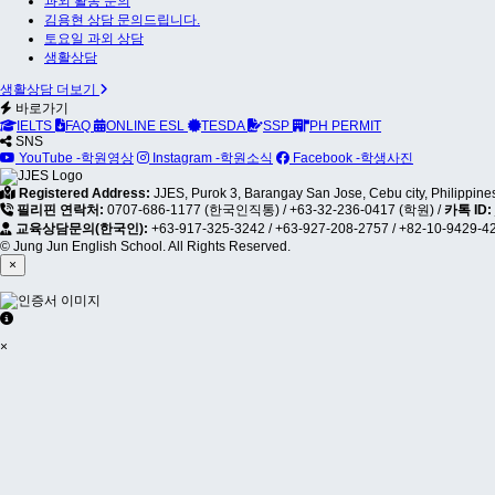
과외 활동 문의
김용현 상담 문의드립니다.
토요일 과외 상담
생활상담
생활상담 더보기
바로가기
IELTS
FAQ
ONLINE ESL
TESDA
SSP
PH PERMIT
SNS
YouTube -학원영상
Instagram -학원소식
Facebook -학생사진
Registered Address:
JJES, Purok 3, Barangay San Jose, Cebu city, Philippine
필리핀 연락처:
0707-686-1177 (한국인직통)
/
+63-32-236-0417 (학원)
/
카톡 ID:
교육상담문의(한국인):
+63-917-325-3242
/
+63-927-208-2757
/
+82-10-9429-4
© Jung Jun English School. All Rights Reserved.
×
×