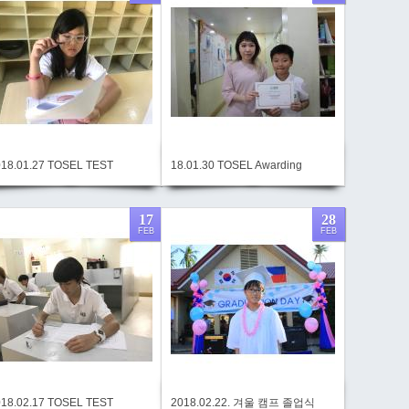
018.01.27 TOSEL TEST
18.01.30 TOSEL Awarding
17
28
FEB
FEB
018.02.17 TOSEL TEST
2018.02.22. 겨울 캠프 졸업식