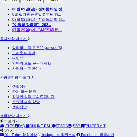
08월 09일(일) - 전화통화 및 성...
8월 필리핀 공휴일 & 학원 행...
08월 02일(일) - 전화통화 및 성...
"이달의 장학생" - 202...
07월 29일(수) - "JJES MUSI...
공지사항 더보기
엄마의 보물 윤우^^ yunwoo(3)
그리운 다경이
다빈~~
엄마의 보물 윤우에게 (2)
사랑하는 지현이~
사랑편지함 더보기
생활상담
과외 활동 문의
김용현 상담 문의드립니다.
토요일 과외 상담
생활상담
생활상담 더보기
바로가기
IELTS
FAQ
ONLINE ESL
TESDA
SSP
PH PERMIT
SNS
YouTube -학원영상
Instagram -학원소식
Facebook -학생사진