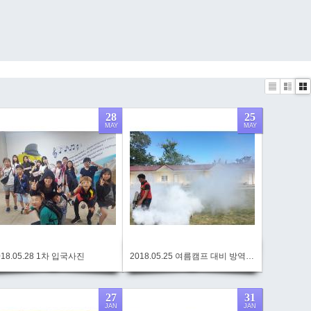
List
Zine
Ga
28
25
MAY
MAY
018.05.28 1차 입국사진
2018.05.25 여름캠프 대비 방역작업
27
31
JAN
JAN