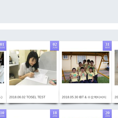
01
02
31
JUN
JUN
MAY
.)
2018.06.02 TOSEL TEST
2018.05.30 IBT & 수요액티비티
2
10
18
20
JAN
JAN
JAN