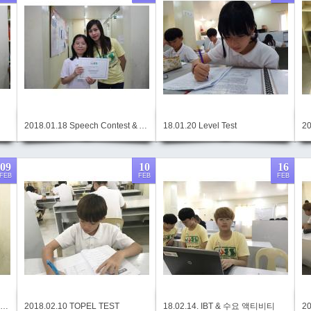
2018.01.18 Speech Contest & Awarding
18.01.20 Level Test
2
09
10
16
FEB
FEB
FEB
2018.02.07 Speech Contest & Awarding
2018.02.10 TOPEL TEST
18.02.14. IBT & 수요 액티비티
2