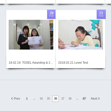
20
21
FEB
FEB
18.02.19. TOSEL Awarding & 2월 장학생 시상식
2018.02.21 Level Test
Prev
1
...
34
35
36
37
38
...
67
Next