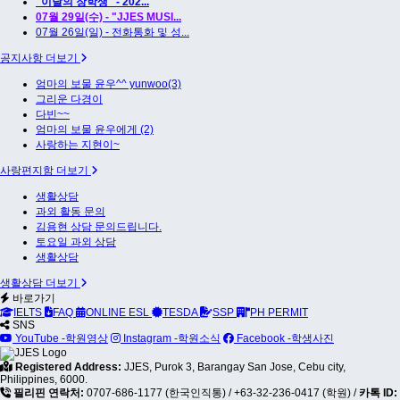
"이달의 장학생" - 202...
07월 29일(수) - "JJES MUSI...
07월 26일(일) - 전화통화 및 성...
공지사항 더보기
엄마의 보물 윤우^^ yunwoo(3)
그리운 다경이
다빈~~
엄마의 보물 윤우에게 (2)
사랑하는 지현이~
사랑편지함 더보기
생활상담
과외 활동 문의
김용현 상담 문의드립니다.
토요일 과외 상담
생활상담
생활상담 더보기
바로가기
IELTS
FAQ
ONLINE ESL
TESDA
SSP
PH PERMIT
SNS
YouTube -학원영상
Instagram -학원소식
Facebook -학생사진
Registered Address:
JJES, Purok 3, Barangay San Jose, Cebu city,
Philippines, 6000.
필리핀 연락처:
0707-686-1177 (한국인직통)
/
+63-32-236-0417 (학원)
/
카톡 ID: