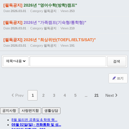
[필독공지]
2026년 "영어수학(방학)캠프"
Date
2026.03.01
Category
필독공지
Views
253
[필독공지]
2026년 "가족캠프(기숙형/통학형)"
Date
2026.03.01
Category
필독공지
Views
210
[필독공지]
2026년 "최상위반(TOEFL/IELTS/SAT)"
Date
2026.03.01
Category
필독공지
Views
191
검색
쓰기
Prev
1
2
3
4
5
...
21
Next
공지사항
사랑편지함
생활상담
8월 필리핀 공휴일 & 학원 행...
08월 02일(일) - 전화통화 및 성...