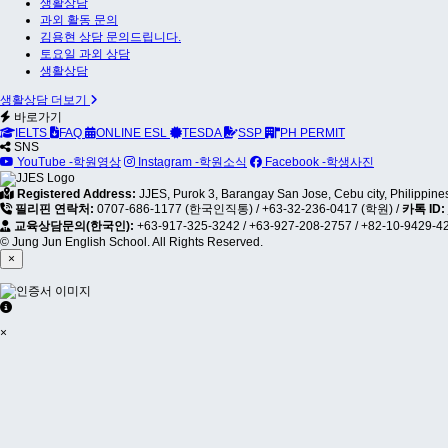
생활상담
과외 활동 문의
김용현 상담 문의드립니다.
토요일 과외 상담
생활상담
생활상담 더보기
바로가기
IELTS
FAQ
ONLINE ESL
TESDA
SSP
PH PERMIT
SNS
YouTube -학원영상
Instagram -학원소식
Facebook -학생사진
Registered Address:
JJES, Purok 3, Barangay San Jose, Cebu city, Philippine
필리핀 연락처:
0707-686-1177 (한국인직통)
/
+63-32-236-0417 (학원)
/
카톡 ID:
교육상담문의(한국인):
+63-917-325-3242
/
+63-927-208-2757
/
+82-10-9429-4
© Jung Jun English School. All Rights Reserved.
×
×