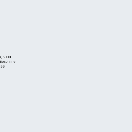
s, 6000.
jjesonline
299