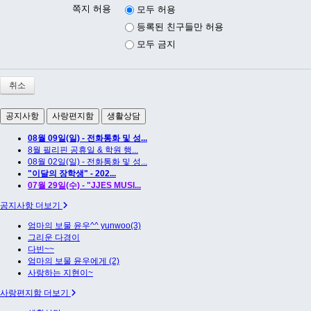
쪽지 허용
모두 허용
등록된 친구들만 허용
모두 금지
취소
공지사항
사랑편지함
생활상담
08월 09일(일) - 전화통화 및 성...
8월 필리핀 공휴일 & 학원 행...
08월 02일(일) - 전화통화 및 성...
"이달의 장학생" - 202...
07월 29일(수) - "JJES MUSI...
공지사항 더보기
엄마의 보물 윤우^^ yunwoo(3)
그리운 다경이
다빈~~
엄마의 보물 윤우에게 (2)
사랑하는 지현이~
사랑편지함 더보기